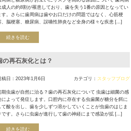
は成人の約8割が罹患しており、歯を失う1番の原因となってい
ます。さらに歯周病は歯やお口だけの問題ではなく、心筋梗
塞、脳梗塞、糖尿病、誤嚥性肺炎など全身の様々な疾患 […]
続きを読む
歯の再石灰化とは？
投稿日：2023年1月6日
カテゴリ：
スタッフブログ
初期虫歯が自然に治る？歯の再石灰化について 虫歯は細菌の感
染によって発症します。口腔内に存在する虫歯菌が糖分を餌に
して酸を出し、歯を少しずつ溶かしていくことが虫歯のはじま
りです。さらに虫歯が進行して歯の神経にまで感染が拡 […]
続きを読む