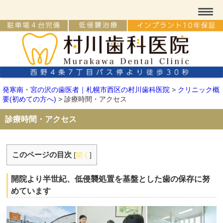
発寒南・宮の沢の歯医者｜札幌市西区の村川歯科医院
>
クリニック概
要(初めての方へ)
>
診療時間・アクセス
診療時間・アクセス
このページの目次
[
開く
]
開院より半世紀、低侵襲処置を基盤とした歯の保存に努
めています