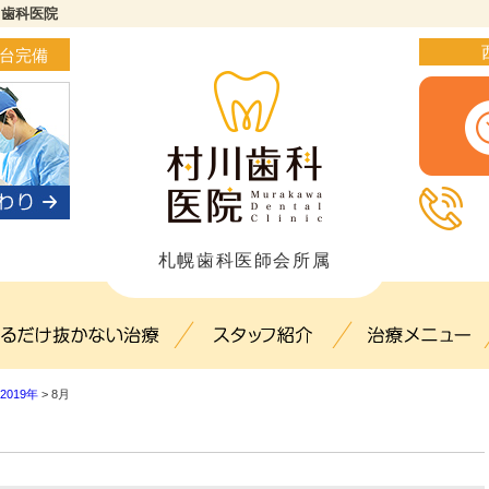
川歯科医院
4台完備
札幌歯科医師会所属
ック概要(初めての方へ)
出来るだけ抜かない治療
スタッフ紹介
2019年
>
8月