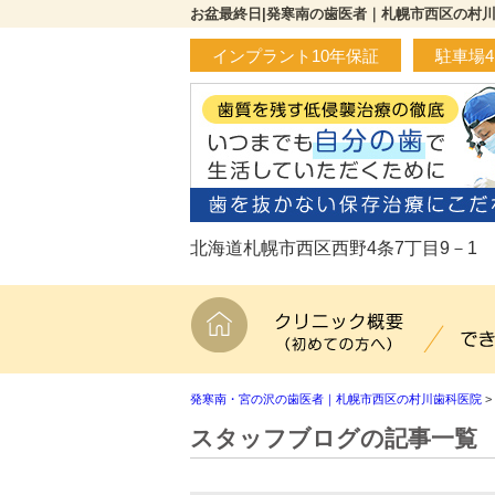
お盆最終日|発寒南の歯医者｜札幌市西区の村
インプラント10年保証
駐車場
北海道札幌市西区西野4条7丁目9－1
ホーム
クリニ
発寒南・宮の沢の歯医者｜札幌市西区の村川歯科医院
>
スタッフブログの記事一覧