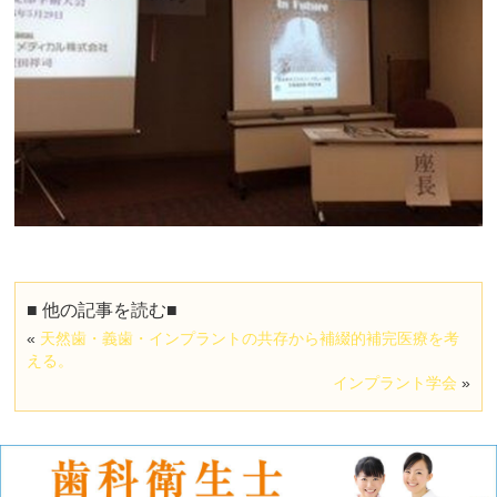
■ 他の記事を読む■
«
天然歯・義歯・インプラントの共存から補綴的補完医療を考
える。
インプラント学会
»