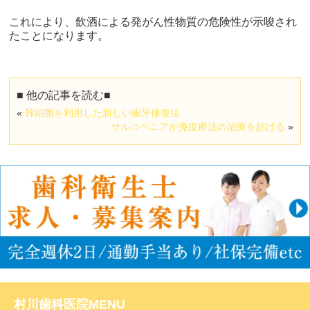
これにより、飲酒による発がん性物質の危険性が示唆され
たことになります。​
■ 他の記事を読む■
«
幹細胞を利用した新しい歯牙修復法
サルコペニアが免疫療法の治療を妨げる
»
村川歯科医院MENU