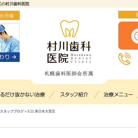
西区の村川歯科医院
4台完備
札幌歯科医師会所属
ック概要(初めての方へ)
出来るだけ抜かない治療
スタッフ紹介
スタッフブログ
>
3.11 東日本大震災