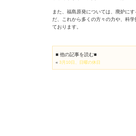
また、福島原発については、廃炉にする
だ、これから多くの方々の力や、科学
ております。
■ 他の記事を読む■
«
3月10日、日曜の休日