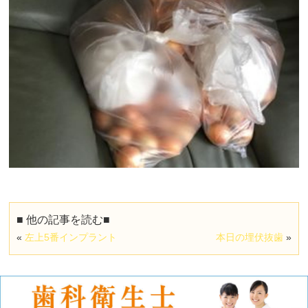
■ 他の記事を読む■
«
左上5番インプラント
本日の埋伏抜歯
»