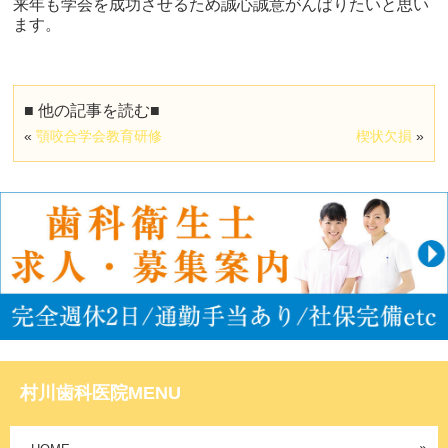
来年も学会を成功させるため誠心誠意がんばりたいと思い
ます。
■ 他の記事を読む■
«
顎咬合学会教育研修
楔状欠損
»
村川歯科医院MENU