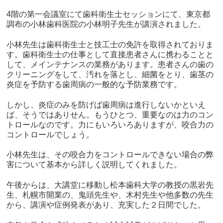
4階の第一会議室にて歯科衛生士セッションにて、東京都
調布の小林歯科医院の小林明子先生が講演されました。
小林先生は歯科衛生士と技工士の免許を取得されておりま
す。歯科衛生士の仕事として直接患者さんに携わることと
して、メインテナンスの業務があります。患者さんの歯の
クリーニングをして、汚れを落とし、細菌をとり、歯茎の
炎症を予防する歯周病の一般的な予防業務です。
しかし、炎症のみを防げば歯周病は進行しないかといえ
ば、そうではありせん。もうひとつ、重要なのは力のコン
トロールなのです。力にもいろいろありますが、咬合力の
コントロールでしょう。
小林先生は、その咬合力をコントロールできない場合の弊
害について基本から詳しく説明してくれました。
午後からは、大講堂に移動し松本歯科大学の教授の黒岩先
生、札幌市開業の、鬼頭先生や、木村先生や他多数の先生
から、講演や症例発表があり、充実した２日間でした。